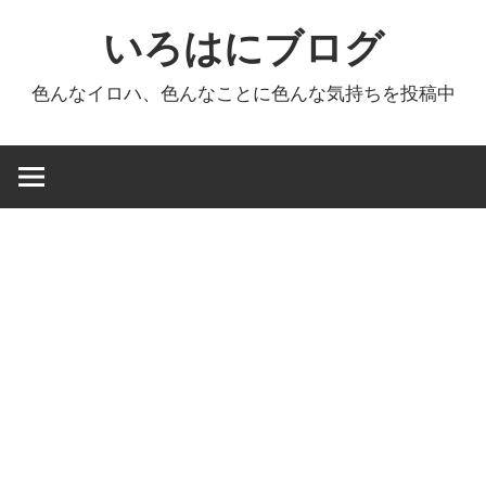
コ
いろはにブログ
ン
テ
色んなイロハ、色んなことに色んな気持ちを投稿中
ン
ツ
へ
ス
キ
ッ
プ