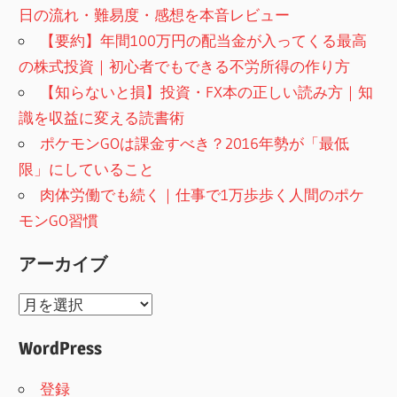
日の流れ・難易度・感想を本音レビュー
【要約】年間100万円の配当金が入ってくる最高
の株式投資｜初心者でもできる不労所得の作り方
【知らないと損】投資・FX本の正しい読み方｜知
識を収益に変える読書術
ポケモンGOは課金すべき？2016年勢が「最低
限」にしていること
肉体労働でも続く｜仕事で1万歩歩く人間のポケ
モンGO習慣
アーカイブ
ア
ー
WordPress
カ
イ
登録