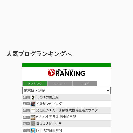
人気ブログランキングへ
ランキング
ポイント
ブロ画
☆まゆの備忘録
46位
ピヌサンのブログ
47位
父と娘の１万円少額株式投資生活のブログ
48位
のんべえアラ還 御朱印日記
49位
気まま人間の世界
50位
四十代の自由時間
51位