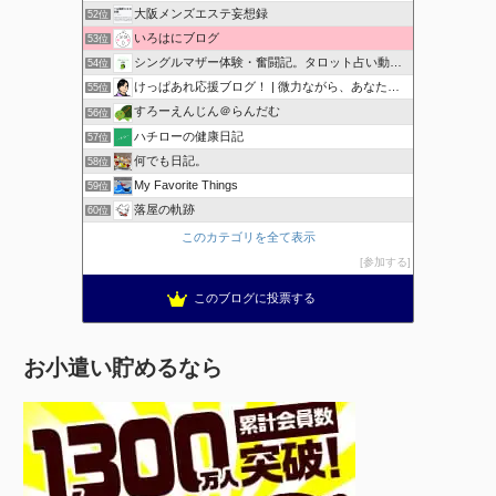
大阪メンズエステ妄想録
52位
いろはにブログ
53位
シングルマザー体験・奮闘記。タロット占い動画も配信中。
54位
けっぱあれ応援ブログ！ | 微力ながら、あなたを応援！
55位
すろーえんじん＠らんだむ
56位
ハチローの健康日記
57位
何でも日記。
58位
My Favorite Things
59位
落屋の軌跡
60位
このカテゴリを全て表示
参加する
このブログに投票する
お小遣い貯めるなら