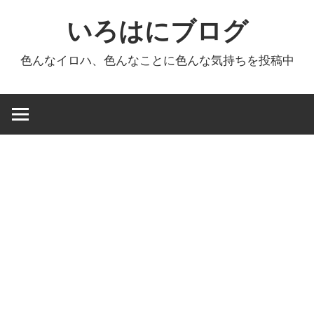
コ
いろはにブログ
ン
テ
色んなイロハ、色んなことに色んな気持ちを投稿中
ン
ツ
へ
ス
キ
ッ
プ