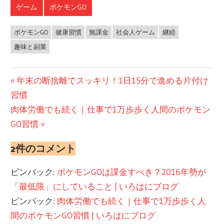
ゲーム
ポケモンGO
ポケモンGO
健康習慣
無課金
社会人ゲーム
継続
趣味と副業
投
前
年末の断捨離でスッキリ！1日15分で進める片付け
の
習慣
稿
次
投
肉体労働でも続く｜仕事で1万歩歩く人間のポケモン
ナ
の
稿:
GO習慣
ビ
投
2件のコメント
稿:
ゲ
ピンバック:
ポケモンGOは課金すべき？2016年勢が
ー
「最低限」にしていること | いろはにブログ
シ
ピンバック:
肉体労働でも続く｜仕事で1万歩歩く人
ョ
間のポケモンGO習慣 | いろはにブログ