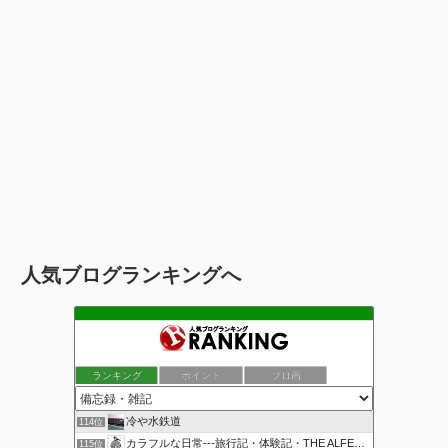
人気ブログランキングへ
ランキング
ポイント
ブロ画
冷や水鉄道
114位
カラフルな日常---旅行記・体験記・THE ALFEE---
115位