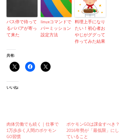
バス停で待って
linuxコマンドで
料理上手になり
るババアが寄っ
パーミッション
たい！初心者お
て来た
設定方法
やじがググって
作ってみた結果
共有:
いいね:
肉体労働でも続く｜仕事で
ポケモンGOは課金すべき？
1万歩歩く人間のポケモン
2016年勢が「最低限」にし
GO習慣
ていること