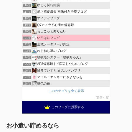
ゆるく試行錯誤
116位
酒さ様皮膚炎 画像付き治療ブログ
117位
オノディブログ
118位
Q7カメラ初心者の備忘録
119位
ちょこっと知りたい
120位
いろはにブログ
121位
全域ノーダメージ判定
122位
ねじねじ草のブログ
123位
物欲モンスター「物欲ちゃん」
124位
AFS備忘録 | ド底辺おやじのブログ
125位
雑多ていすと at スルドいフリ、
126位
マイルドヤンキーにさよならを
127位
墨色の糸
128位
このカテゴリを全て表示
参加する
このブログに投票する
お小遣い貯めるなら