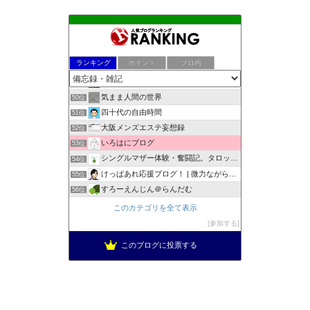
☆まゆの備忘録
46位
ピヌサンのブログ
47位
ランキング
ポイント
ブロ画
父と娘の１万円少額株式投資生活のブログ
48位
のんべえアラ還 御朱印日記
49位
気まま人間の世界
50位
四十代の自由時間
51位
大阪メンズエステ妄想録
52位
いろはにブログ
53位
シングルマザー体験・奮闘記。タロット占い動画も配信中。
54位
けっぱあれ応援ブログ！ | 微力ながら、あなたを応援！
55位
すろーえんじん＠らんだむ
56位
ハチローの健康日記
57位
このカテゴリを全て表示
何でも日記。
58位
参加する
My Favorite Things
59位
このブログに投票する
落屋の軌跡
60位