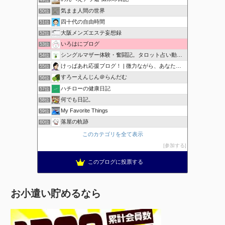
気まま人間の世界
50位
四十代の自由時間
51位
大阪メンズエステ妄想録
52位
いろはにブログ
53位
シングルマザー体験・奮闘記。タロット占い動画も配信中。
54位
けっぱあれ応援ブログ！ | 微力ながら、あなたを応援！
55位
すろーえんじん＠らんだむ
56位
ハチローの健康日記
57位
何でも日記。
58位
My Favorite Things
59位
落屋の軌跡
60位
このカテゴリを全て表示
参加する
このブログに投票する
お小遣い貯めるなら