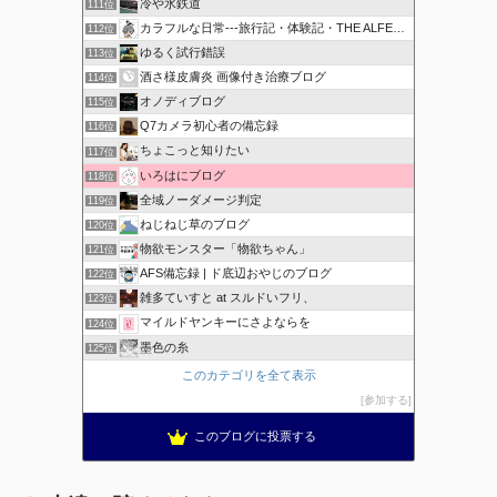
冷や水鉄道
111位
カラフルな日常---旅行記・体験記・THE ALFEE---
112位
ゆるく試行錯誤
113位
酒さ様皮膚炎 画像付き治療ブログ
114位
オノディブログ
115位
Q7カメラ初心者の備忘録
116位
ちょこっと知りたい
117位
いろはにブログ
118位
全域ノーダメージ判定
119位
ねじねじ草のブログ
120位
物欲モンスター「物欲ちゃん」
121位
AFS備忘録 | ド底辺おやじのブログ
122位
雑多ていすと at スルドいフリ、
123位
マイルドヤンキーにさよならを
124位
墨色の糸
125位
このカテゴリを全て表示
参加する
このブログに投票する