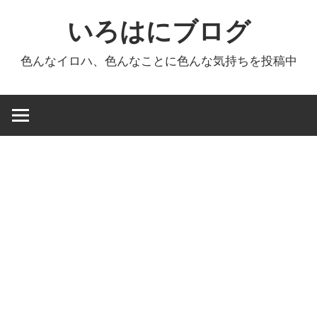
コ
いろはにブログ
ン
テ
色んなイロハ、色んなことに色んな気持ちを投稿中
ン
ツ
へ
ス
キ
ッ
プ