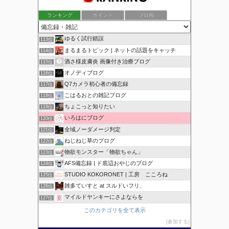
ランキング
ポイント
ブロ画
ゆるく試行錯誤
113位
まるまるトピック | ネットの話題をキャッチ
114位
酒さ様皮膚炎 画像付き治療ブログ
115位
オノディブログ
116位
Q7カメラ初心者の備忘録
117位
こはるおとの雑記ブログ
118位
ちょこっと知りたい
119位
いろはにブログ
120位
全域ノーダメージ判定
121位
ねじねじ草のブログ
122位
物欲モンスター「物欲ちゃん」
123位
AFS備忘録 | ド底辺おやじのブログ
124位
STUDIO KOKORONET | 工房 こころね
125位
雑多ていすと at スルドいフリ、
126位
マイルドヤンキーにさよならを
127位
このカテゴリを全て表示
参加する