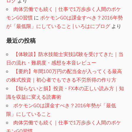
ログ
より
肉体労働でも続く｜仕事で1万歩歩く人間のポケ
モンGO習慣
に
ポケモンGOは課金すべき？2016年勢
が「最低限」にしていること | いろはにブログ
より
最近の投稿
【体験談】防水技能士実技試験を受けてきた｜当
日の流れ・難易度・感想を本音レビュー
【要約】年間100万円の配当金が入ってくる最高
の株式投資｜初心者でもできる不労所得の作り方
【知らないと損】投資・FX本の正しい読み方｜知
識を収益に変える読書術
ポケモンGOは課金すべき？2016年勢が「最低
限」にしていること
肉体労働でも続く｜仕事で1万歩歩く人間のポケ
モンGO習慣