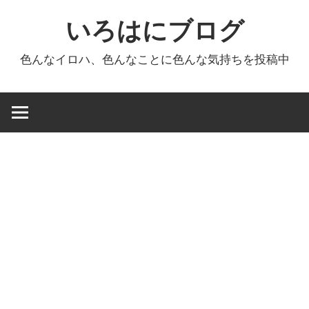
コ
いろはにブログ
ン
テ
色んなイロハ、色んなことに色んな気持ちを投稿中
ン
ツ
へ
ス
キ
ッ
プ