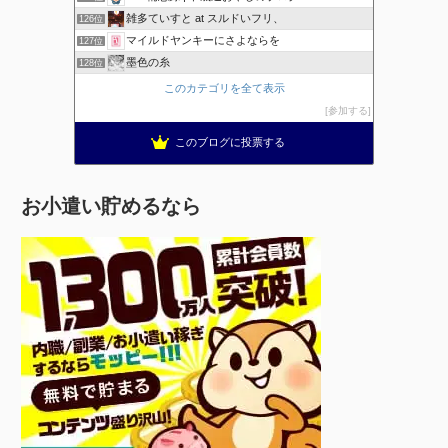
雑多ていすと at スルドいフリ、
126位
マイルドヤンキーにさよならを
127位
墨色の糸
128位
このカテゴリを全て表示
参加する
このブログに投票する
お小遣い貯めるなら