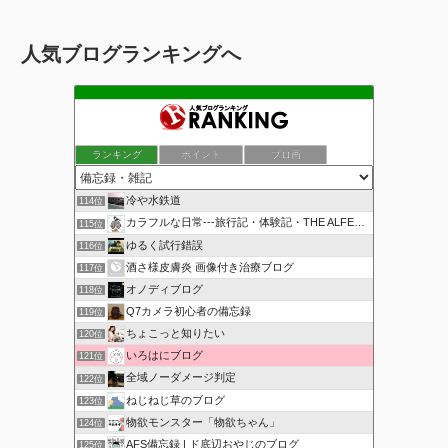
人気ブログランキングへ
ランキング
ポイント
ブロ画
冷や水鉄道
114位
カラフルな日常---旅行記・体験記・THE ALFEE---
115位
ゆるく試行錯誤
116位
酒さ様皮膚炎 画像付き治療ブログ
117位
オノディブログ
118位
Q7カメラ初心者の備忘録
119位
ちょこっと知りたい
120位
いろはにブログ
121位
全域ノーダメージ判定
122位
ねじねじ草のブログ
123位
物欲モンスター「物欲ちゃん」
124位
AFS備忘録 | ド底辺おやじのブログ
125位