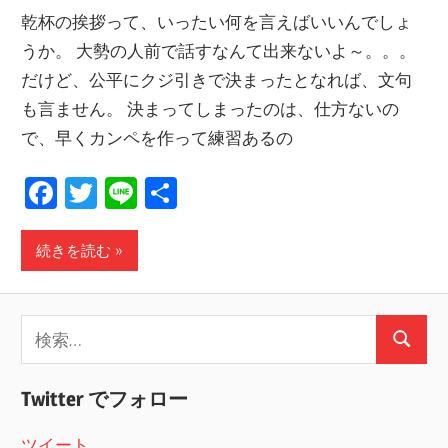
乾杯の挨拶って、いったい何を言えばいいんでしょ
うか。 大勢の人前で話すなんて出来ないよ～。。。
だけど、公平にクジ引きで決まったとなれば、文句
も言ません。 決まってしまったのは、仕方ないの
で、早くカンペを作って練習あるの
Facebook
Twitter
Line
共
有
続きを読む
検
検
索:
索
Twitter でフォロー
ツイート