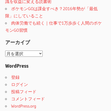
識を収益に変える読書術
ポケモンGOは課金すべき？2016年勢が「最低
限」にしていること
肉体労働でも続く｜仕事で1万歩歩く人間のポケ
モンGO習慣
アーカイブ
ア
ー
WordPress
カ
イ
登録
ブ
ログイン
投稿フィード
コメントフィード
WordPress.org