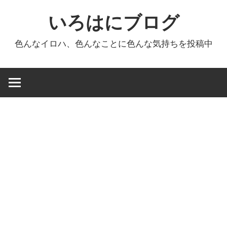
コ
いろはにブログ
ン
テ
色んなイロハ、色んなことに色んな気持ちを投稿中
ン
ツ
へ
ス
キ
ッ
プ