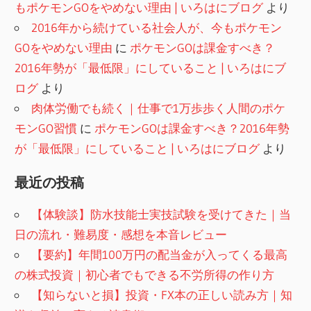
もポケモンGOをやめない理由 | いろはにブログ
より
2016年から続けている社会人が、今もポケモン
GOをやめない理由
に
ポケモンGOは課金すべき？
2016年勢が「最低限」にしていること | いろはにブ
ログ
より
肉体労働でも続く｜仕事で1万歩歩く人間のポケ
モンGO習慣
に
ポケモンGOは課金すべき？2016年勢
が「最低限」にしていること | いろはにブログ
より
最近の投稿
【体験談】防水技能士実技試験を受けてきた｜当
日の流れ・難易度・感想を本音レビュー
【要約】年間100万円の配当金が入ってくる最高
の株式投資｜初心者でもできる不労所得の作り方
【知らないと損】投資・FX本の正しい読み方｜知