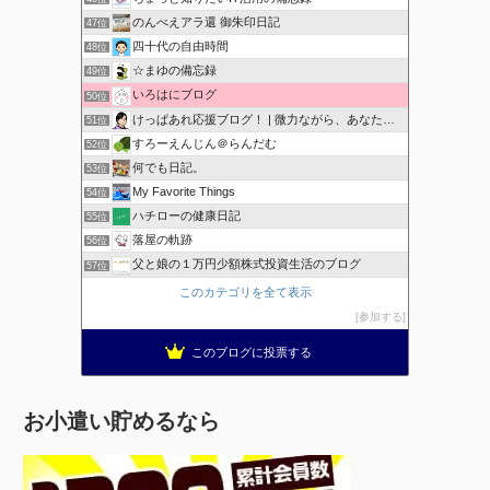
のんべえアラ還 御朱印日記
47位
四十代の自由時間
48位
☆まゆの備忘録
49位
いろはにブログ
50位
けっぱあれ応援ブログ！ | 微力ながら、あなたを応援！
51位
すろーえんじん＠らんだむ
52位
何でも日記。
53位
My Favorite Things
54位
ハチローの健康日記
55位
落屋の軌跡
56位
父と娘の１万円少額株式投資生活のブログ
57位
このカテゴリを全て表示
参加する
このブログに投票する
お小遣い貯めるなら