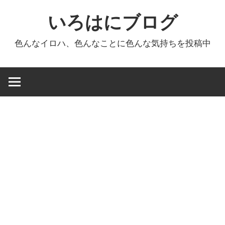
コ
いろはにブログ
ン
テ
色んなイロハ、色んなことに色んな気持ちを投稿中
ン
ツ
へ
ス
キ
ッ
プ