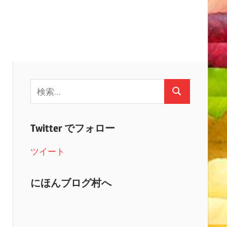
検
検
索:
索
Twitter でフォロー
ツイート
にほんブログ村へ