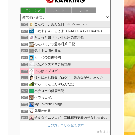
ランキング
ポイント
ブロ画
こんな日、あんな日 〜Kei's notes〜
45位
いたます＆ごちさま（ItaMasu & GochiSama）
46位
ちょっと知りたいIT活用の備忘録
47位
のんべえアラ還 御朱印日記
48位
気まま人間の世界
49位
四十代の自由時間
50位
大阪メンズエステ妄想録
51位
いろはにブログ
52位
けっぱあれ応援ブログ！ | 微力ながら、あなたを応援！
53位
すろーえんじん＠らんだむ
54位
ハチローの健康日記
55位
何でも日記。
56位
My Favorite Things
57位
落屋の軌跡
58位
チルタイムブログ | 毎日20時更新の子なし夫婦のブログ
59位
このカテゴリを全て表示
参加する