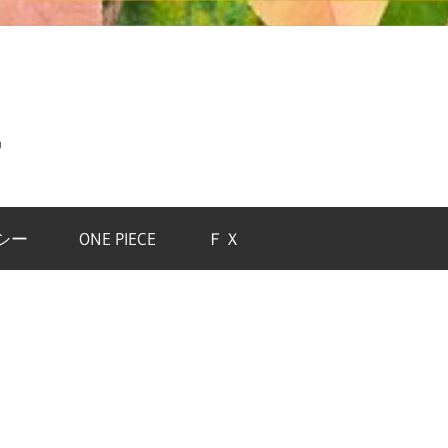
中
シー
ONE PIECE
ＦＸ