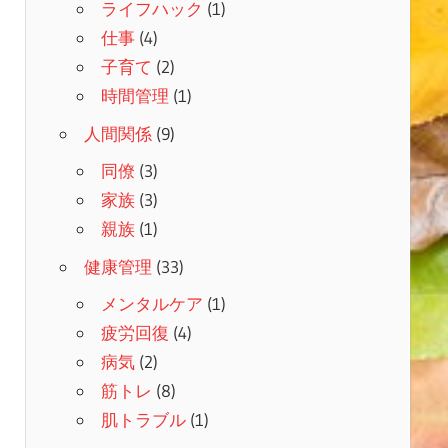
ライフハック
(1)
仕事
(4)
子育て
(2)
時間管理
(1)
人間関係
(9)
同僚
(3)
家族
(3)
親族
(1)
健康管理
(33)
メンタルケア
(1)
疲労回復
(4)
病気
(2)
筋トレ
(8)
肌トラブル
(1)