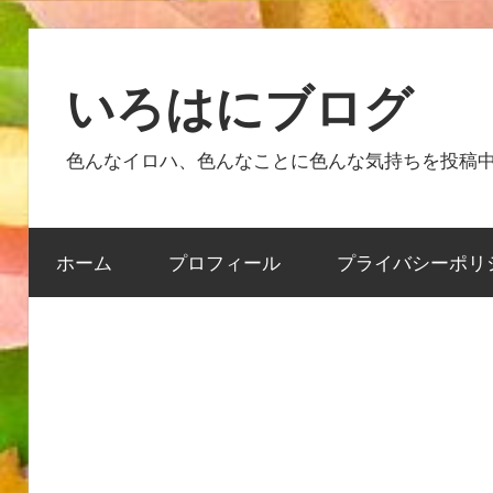
コ
ン
いろはにブログ
テ
ン
色んなイロハ、色んなことに色んな気持ちを投稿
ツ
へ
ス
ホーム
プロフィール
プライバシーポリ
キ
ッ
プ