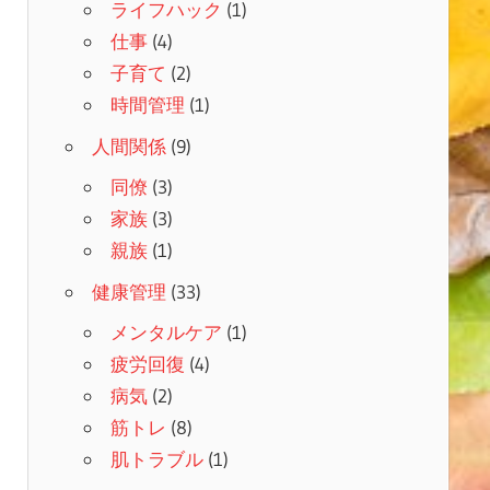
ライフハック
(1)
仕事
(4)
子育て
(2)
時間管理
(1)
人間関係
(9)
同僚
(3)
家族
(3)
親族
(1)
健康管理
(33)
メンタルケア
(1)
疲労回復
(4)
病気
(2)
筋トレ
(8)
肌トラブル
(1)