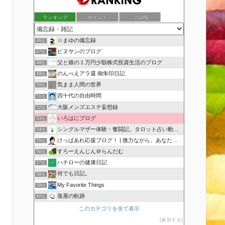
ランキング
ポイント
ブロ画
☆まゆの備忘録
46位
ピヌサンのブログ
47位
父と娘の１万円少額株式投資生活のブログ
48位
のんべえアラ還 御朱印日記
49位
気まま人間の世界
50位
四十代の自由時間
51位
大阪メンズエステ妄想録
52位
いろはにブログ
53位
シングルマザー体験・奮闘記。タロット占い動画も配信中。
54位
けっぱあれ応援ブログ！ | 微力ながら、あなたを応援！
55位
すろーえんじん＠らんだむ
56位
ハチローの健康日記
57位
何でも日記。
58位
My Favorite Things
59位
落屋の軌跡
60位
このカテゴリを全て表示
参加する