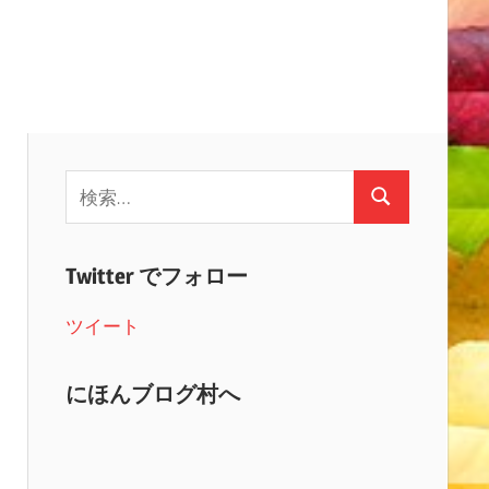
検
検
索:
索
Twitter でフォロー
ツイート
にほんブログ村へ