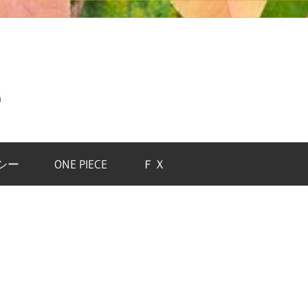
中
シー
ONE PIECE
ＦＸ