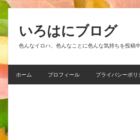
コ
ン
いろはにブログ
テ
ン
色んなイロハ、色んなことに色んな気持ちを投稿
ツ
へ
ス
ホーム
プロフィール
プライバシーポリ
キ
ッ
プ