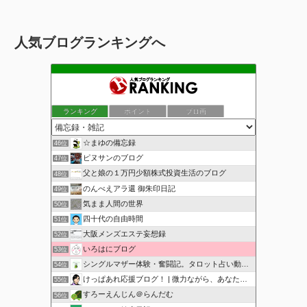
人気ブログランキングへ
ランキング
ポイント
ブロ画
☆まゆの備忘録
46位
ピヌサンのブログ
47位
父と娘の１万円少額株式投資生活のブログ
48位
のんべえアラ還 御朱印日記
49位
気まま人間の世界
50位
四十代の自由時間
51位
大阪メンズエステ妄想録
52位
いろはにブログ
53位
シングルマザー体験・奮闘記。タロット占い動画も配信中。
54位
けっぱあれ応援ブログ！ | 微力ながら、あなたを応援！
55位
すろーえんじん＠らんだむ
56位