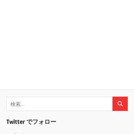
ョ
ン
検
検
索:
索
Twitter でフォロー