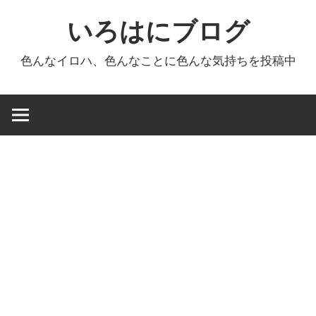
コ
いろはにブログ
ン
テ
色んなイロハ、色んなことに色んな気持ちを投稿中
ン
ツ
へ
ス
キ
ッ
プ