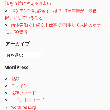
識を収益に変える読書術
ポケモンGOは課金すべき？2016年勢が「最低
限」にしていること
肉体労働でも続く｜仕事で1万歩歩く人間のポケ
モンGO習慣
アーカイブ
ア
ー
WordPress
カ
イ
登録
ブ
ログイン
投稿フィード
コメントフィード
WordPress.org