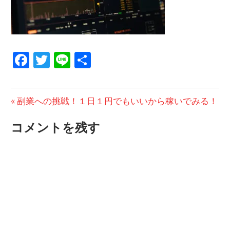
Facebook
Twitter
Line
共
有
投
前
副業への挑戦！１日１円でもいいから稼いでみる！
の
稿
コメントを残す
投
ナ
稿:
ビ
ゲ
ー
シ