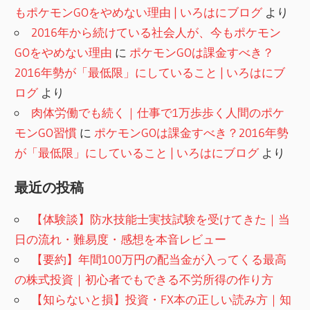
もポケモンGOをやめない理由 | いろはにブログ
より
2016年から続けている社会人が、今もポケモン
GOをやめない理由
に
ポケモンGOは課金すべき？
2016年勢が「最低限」にしていること | いろはにブ
ログ
より
肉体労働でも続く｜仕事で1万歩歩く人間のポケ
モンGO習慣
に
ポケモンGOは課金すべき？2016年勢
が「最低限」にしていること | いろはにブログ
より
最近の投稿
【体験談】防水技能士実技試験を受けてきた｜当
日の流れ・難易度・感想を本音レビュー
【要約】年間100万円の配当金が入ってくる最高
の株式投資｜初心者でもできる不労所得の作り方
【知らないと損】投資・FX本の正しい読み方｜知