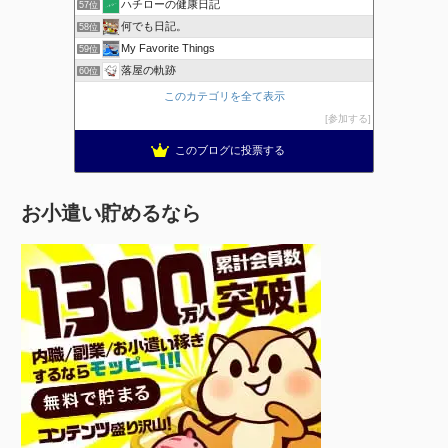
ハチローの健康日記
57位
何でも日記。
58位
My Favorite Things
59位
落屋の軌跡
60位
このカテゴリを全て表示
参加する
このブログに投票する
お小遣い貯めるなら