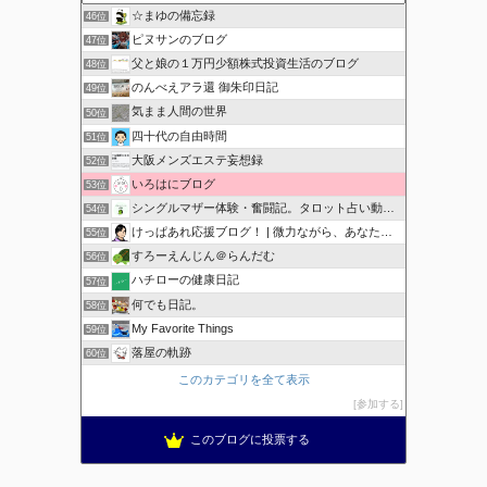
☆まゆの備忘録
46位
ピヌサンのブログ
47位
父と娘の１万円少額株式投資生活のブログ
48位
のんべえアラ還 御朱印日記
49位
気まま人間の世界
50位
四十代の自由時間
51位
大阪メンズエステ妄想録
52位
いろはにブログ
53位
シングルマザー体験・奮闘記。タロット占い動画も配信中。
54位
けっぱあれ応援ブログ！ | 微力ながら、あなたを応援！
55位
すろーえんじん＠らんだむ
56位
ハチローの健康日記
57位
何でも日記。
58位
My Favorite Things
59位
落屋の軌跡
60位
このカテゴリを全て表示
参加する
このブログに投票する