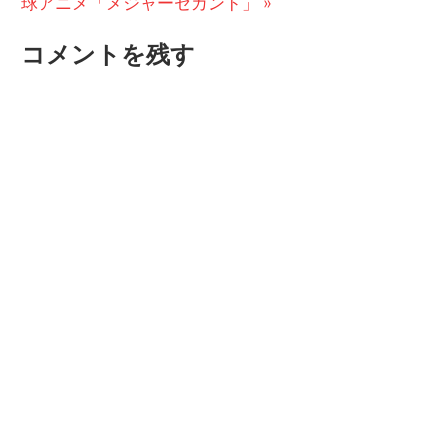
の
投
球アニメ「メジャーセカンド」
ナ
投
稿:
コメントを残す
ビ
稿:
ゲ
ー
シ
ョ
ン