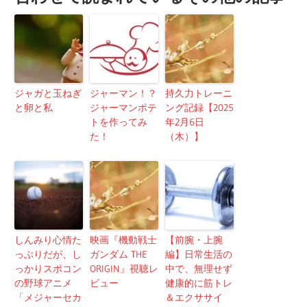
ジャガと玉ねぎ
ジャーマン！？
持久力トレーニ
と卵と私
ジャーマンポテ
ング記録【2025
トを作ってみ
年2月6日
た！
（木）】
しんみり心情た
映画『機動戦士
【前腕・上腕
っぷりだが、し
ガンダム THE
編】日常生活の
っかりスポコン
ORIGIN』視聴レ
中で、無理せず
の野球アニメ
ビュー
健康的に筋トレ
「メジャーセカ
＆エクササイ