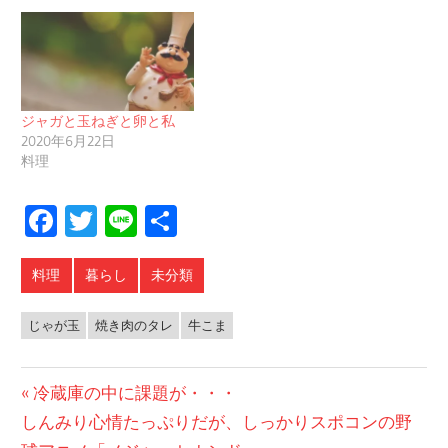
ジャガと玉ねぎと卵と私
2020年6月22日
料理
Facebook
Twitter
Line
共
有
料理
暮らし
未分類
じゃが玉
焼き肉のタレ
牛こま
投
前
冷蔵庫の中に課題が・・・
次
の
しんみり心情たっぷりだが、しっかりスポコンの野
稿