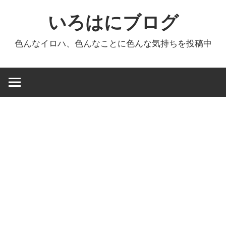
コ
いろはにブログ
ン
テ
色んなイロハ、色んなことに色んな気持ちを投稿中
ン
ツ
へ
ス
キ
ッ
プ