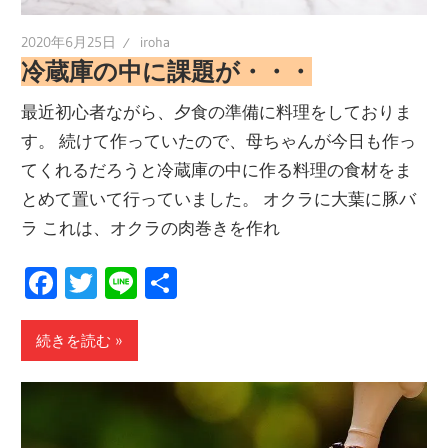
2020年6月25日
iroha
冷蔵庫の中に課題が・・・
最近初心者ながら、夕食の準備に料理をしておりま
す。 続けて作っていたので、母ちゃんが今日も作っ
てくれるだろうと冷蔵庫の中に作る料理の食材をま
とめて置いて行っていました。 オクラに大葉に豚バ
ラ これは、オクラの肉巻きを作れ
Facebook
Twitter
Line
共
有
続きを読む