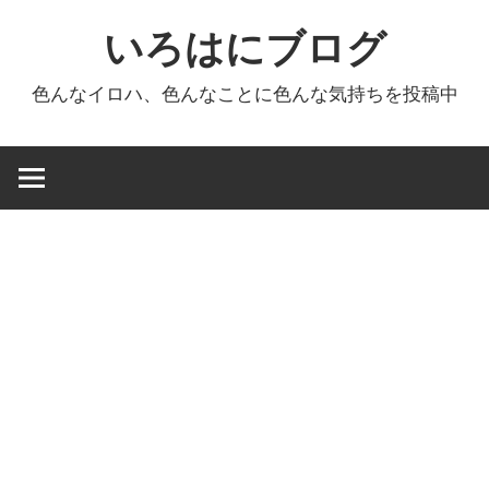
コ
いろはにブログ
ン
テ
色んなイロハ、色んなことに色んな気持ちを投稿中
ン
ツ
へ
ス
キ
ッ
プ