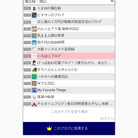
☆まゆの備忘録
46位
ピヌサンのブログ
47位
父と娘の１万円少額株式投資生活のブログ
48位
のんべえアラ還 御朱印日記
49位
気まま人間の世界
50位
四十代の自由時間
51位
大阪メンズエステ妄想録
52位
いろはにブログ
53位
けっぱあれ応援ブログ！ | 微力ながら、あなたを応援！
54位
すろーえんじん＠らんだむ
55位
ハチローの健康日記
56位
何でも日記。
57位
My Favorite Things
58位
落屋の軌跡
59位
チルタイムブログ | 毎日20時更新の子なし夫婦のブログ
60位
このカテゴリを全て表示
参加する
このブログに投票する