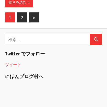
続きを読む
投
次
1
2
»
の
稿
記
の
検
事
検
ペ
索:
索
ー
Twitter でフォロー
ジ
ツイート
送
にほんブログ村へ
り