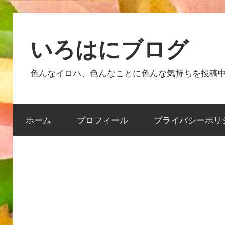
コ
ン
いろはにブログ
テ
ン
色んなイロハ、色んなことに色んな気持ちを投稿
ツ
へ
ス
ホーム
プロフィール
プライバシーポリ
キ
ッ
プ