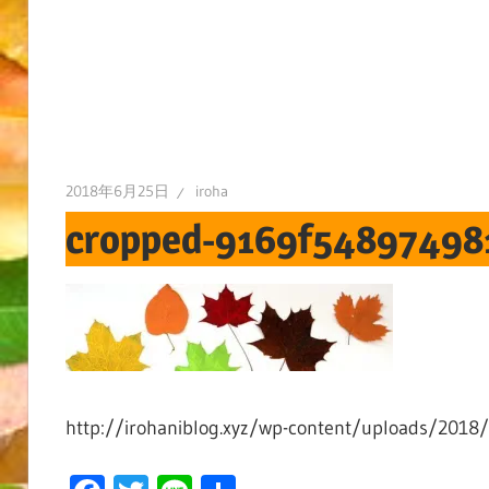
2018年6月25日
iroha
cropped-9169f548974981
http://irohaniblog.xyz/wp-content/uploads/201