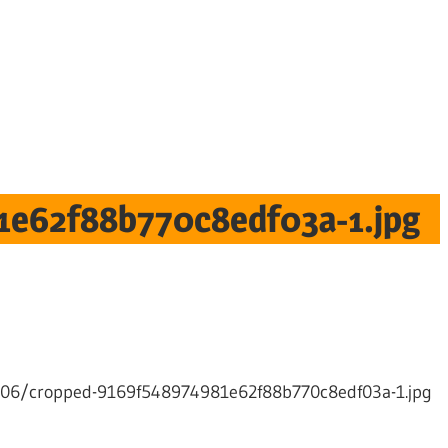
e62f88b770c8edf03a-1.jpg
8/06/cropped-9169f548974981e62f88b770c8edf03a-1.jpg