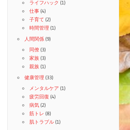
ライフハック
(1)
仕事
(4)
子育て
(2)
時間管理
(1)
人間関係
(9)
同僚
(3)
家族
(3)
親族
(1)
健康管理
(33)
メンタルケア
(1)
疲労回復
(4)
病気
(2)
筋トレ
(8)
肌トラブル
(1)