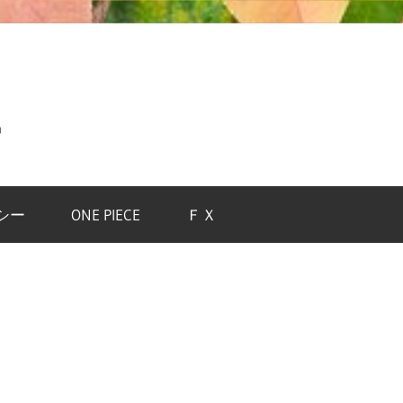
中
シー
ONE PIECE
ＦＸ