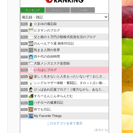
ランキング
ポイント
ブロ画
☆まゆの備忘録
46位
ピヌサンのブログ
47位
父と娘の１万円少額株式投資生活のブログ
48位
のんべえアラ還 御朱印日記
49位
気まま人間の世界
50位
四十代の自由時間
51位
大阪メンズエステ妄想録
52位
いろはにブログ
53位
楽しく生きないと人生もったいないぞ！おじさんのブログ
54位
シングルマザー体験・奮闘記。タロット占い動画も配信中。
55位
けっぱあれ応援ブログ！ | 微力ながら、あなたを応援！
56位
すろーえんじん＠らんだむ
57位
ハチローの健康日記
58位
何でも日記。
59位
My Favorite Things
60位
このカテゴリを全て表示
参加する