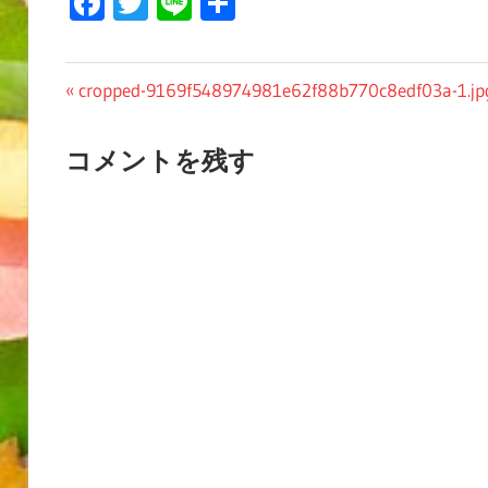
Facebook
Twitter
Line
共
有
投
前
cropped-9169f548974981e62f88b770c8edf03a-1.jp
の
稿
投
コメントを残す
ナ
稿:
ビ
ゲ
ー
シ
ョ
ン