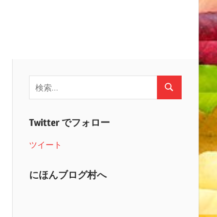
検
検
索:
索
Twitter でフォロー
ツイート
にほんブログ村へ