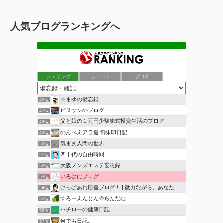
人気ブログランキングへ
ランキング
ポイント
ブロ画
☆まゆの備忘録
46位
ピヌサンのブログ
47位
父と娘の１万円少額株式投資生活のブログ
48位
のんべえアラ還 御朱印日記
49位
気まま人間の世界
50位
四十代の自由時間
51位
大阪メンズエステ妄想録
52位
いろはにブログ
53位
けっぱあれ応援ブログ！ | 微力ながら、あなたを応援！
54位
すろーえんじん＠らんだむ
55位
ハチローの健康日記
56位
何でも日記。
57位