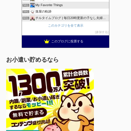
My Favorite Things
58位
落屋の軌跡
59位
チルタイムブログ | 毎日20時更新の子なし夫婦のブログ
60位
このカテゴリを全て表示
参加する
このブログに投票する
お小遣い貯めるなら