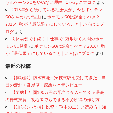
もポケモンGOをやめない理由 | いろはにブログ
より
2016年から続けている社会人が、今もポケモン
GOをやめない理由
に
ポケモンGOは課金すべき？
2016年勢が「最低限」にしていること | いろはにブ
ログ
より
肉体労働でも続く｜仕事で1万歩歩く人間のポケ
モンGO習慣
に
ポケモンGOは課金すべき？2016年勢
が「最低限」にしていること | いろはにブログ
より
最近の投稿
【体験談】防水技能士実技試験を受けてきた｜当
日の流れ・難易度・感想を本音レビュー
【要約】年間100万円の配当金が入ってくる最高
の株式投資｜初心者でもできる不労所得の作り方
【知らないと損】投資・FX本の正しい読み方｜知