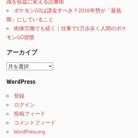
識を収益に変える読書術
ポケモンGOは課金すべき？2016年勢が「最低
限」にしていること
肉体労働でも続く｜仕事で1万歩歩く人間のポケ
モンGO習慣
アーカイブ
ア
ー
WordPress
カ
イ
登録
ブ
ログイン
投稿フィード
コメントフィード
WordPress.org