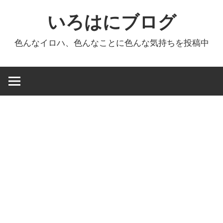
コ
いろはにブログ
ン
テ
色んなイロハ、色んなことに色んな気持ちを投稿中
ン
ツ
へ
ス
キ
ッ
プ