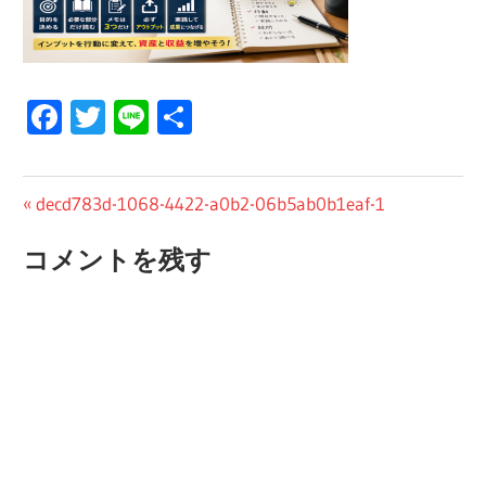
Facebook
Twitter
Line
共
有
投
前
decd783d-1068-4422-a0b2-06b5ab0b1eaf-1
の
稿
コメントを残す
投
ナ
稿:
ビ
ゲ
ー
シ