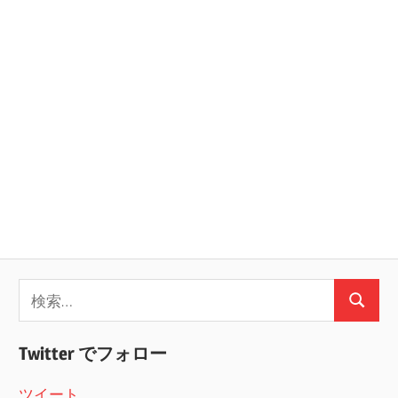
ョ
ン
検
検
索:
索
Twitter でフォロー
ツイート