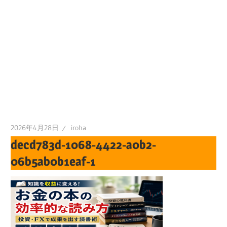
2026年4月28日
iroha
decd783d-1068-4422-a0b2-
06b5ab0b1eaf-1