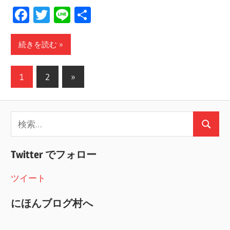
Facebook
Twitter
Line
共
有
続きを読む
投
次
1
2
»
の
稿
記
の
検
事
検
ペ
索:
索
ー
Twitter でフォロー
ジ
ツイート
送
にほんブログ村へ
り