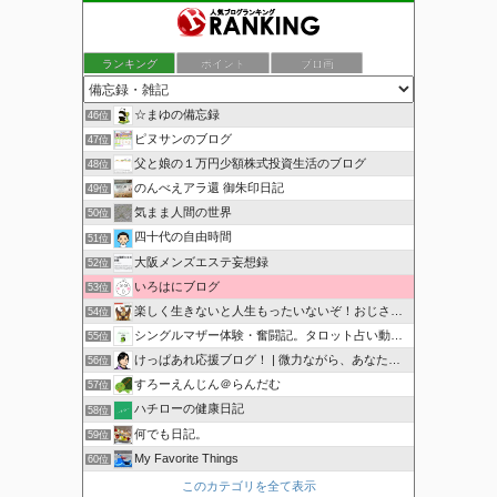
ランキング
ポイント
ブロ画
☆まゆの備忘録
46位
ピヌサンのブログ
47位
父と娘の１万円少額株式投資生活のブログ
48位
のんべえアラ還 御朱印日記
49位
気まま人間の世界
50位
四十代の自由時間
51位
大阪メンズエステ妄想録
52位
いろはにブログ
53位
楽しく生きないと人生もったいないぞ！おじさんのブログ
54位
シングルマザー体験・奮闘記。タロット占い動画も配信中。
55位
けっぱあれ応援ブログ！ | 微力ながら、あなたを応援！
56位
すろーえんじん＠らんだむ
57位
ハチローの健康日記
58位
何でも日記。
59位
My Favorite Things
60位
このカテゴリを全て表示