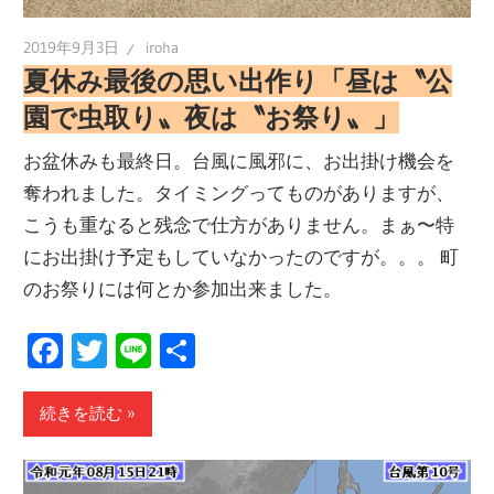
2019年9月3日
iroha
夏休み最後の思い出作り「昼は〝公
園で虫取り〟夜は〝お祭り〟」
お盆休みも最終日。台風に風邪に、お出掛け機会を
奪われました。タイミングってものがありますが、
こうも重なると残念で仕方がありません。まぁ〜特
にお出掛け予定もしていなかったのですが。。。 町
のお祭りには何とか参加出来ました。
Facebook
Twitter
Line
共
有
続きを読む