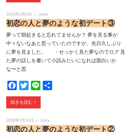
2018年2月6日
iroha
初恋の人と夢のような初デート③
夢って朝起きると忘れてませんか？ 夢を見る事が
中々ないなあと思っていたのですが、先日久しぶり
に夢を見ました。 ・せっかく見た夢なのでログ 見
た夢の話しを書いて小説みたいになれば面白いか
な〜と思
Facebook
Twitter
Line
共
有
続きを読む
2018年1月31日
iroha
初恋の人と夢のような初デート②