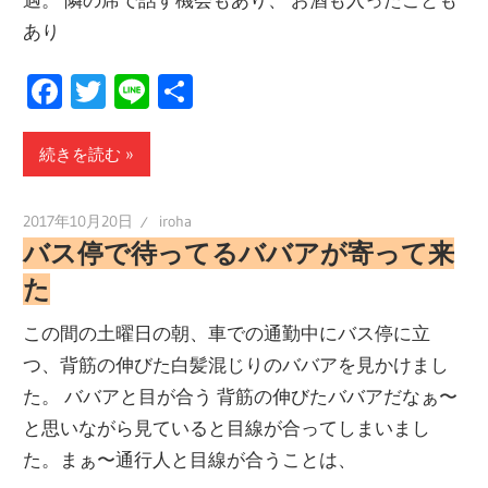
あり
Facebook
Twitter
Line
共
有
続きを読む
2017年10月20日
iroha
バス停で待ってるババアが寄って来
た
この間の土曜日の朝、車での通勤中にバス停に立
つ、背筋の伸びた白髪混じりのババアを見かけまし
た。 ババアと目が合う 背筋の伸びたババアだなぁ〜
と思いながら見ていると目線が合ってしまいまし
た。まぁ〜通行人と目線が合うことは、