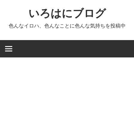
コ
いろはにブログ
ン
テ
色んなイロハ、色んなことに色んな気持ちを投稿中
ン
ツ
へ
ス
キ
ッ
プ