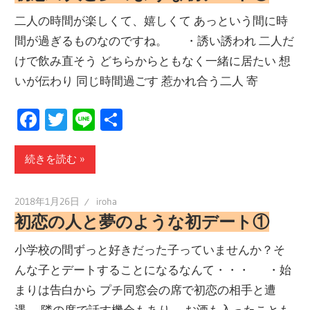
二人の時間が楽しくて、嬉しくて あっという間に時
間が過ぎるものなのですね。 ・誘い誘われ 二人だ
けで飲み直そう どちらからともなく一緒に居たい 想
いが伝わり 同じ時間過ごす 惹かれ合う二人 寄
Facebook
Twitter
Line
共
有
続きを読む
2018年1月26日
iroha
初恋の人と夢のような初デート①
小学校の間ずっと好きだった子っていませんか？そ
んな子とデートすることになるなんて・・・ ・始
まりは告白から プチ同窓会の席で初恋の相手と遭
遇。 隣の席で話す機会もあり、 お酒も入ったことも