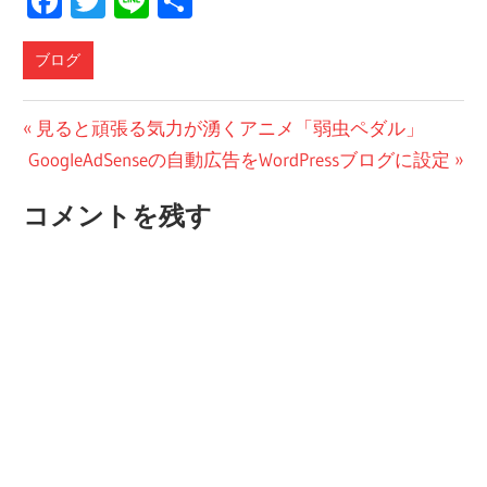
Facebook
Twitter
Line
共
有
ブログ
投
前
見ると頑張る気力が湧くアニメ「弱虫ペダル」
次
の
GoogleAdSenseの自動広告をWordPressブログに設定
稿
の
投
ナ
コメントを残す
投
稿:
ビ
稿:
ゲ
ー
シ
ョ
ン