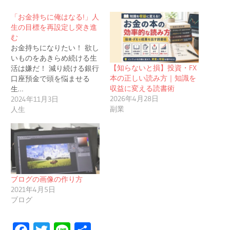
「お金持ちに俺はなる!」人
生の目標を再設定し突き進
む
お金持ちになりたい！ 欲し
いものをあきらめ続ける生
【知らないと損】投資・FX
活は嫌だ！ 減り続ける銀行
本の正しい読み方｜知識を
口座預金で頭を悩ませる
収益に変える読書術
生…
2026年4月28日
2024年11月3日
副業
人生
ブログの画像の作り方
2021年4月5日
ブログ