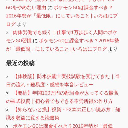
GOをやめない理由
に
ポケモンGOは課金すべき？
2016年勢が「最低限」にしていること | いろはにブ
ログ
より
肉体労働でも続く｜仕事で1万歩歩く人間のポケ
モンGO習慣
に
ポケモンGOは課金すべき？2016年勢
が「最低限」にしていること | いろはにブログ
より
最近の投稿
【体験談】防水技能士実技試験を受けてきた｜当
日の流れ・難易度・感想を本音レビュー
【要約】年間100万円の配当金が入ってくる最高
の株式投資｜初心者でもできる不労所得の作り方
【知らないと損】投資・FX本の正しい読み方｜知
識を収益に変える読書術
ポケモンGOは課金すべき？2016年勢が「最低