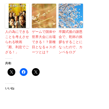
人の為にできる
ゲームで国体や
卒園式後の謝恩
ことを考えさせ
世界大会に出場
会で、乾杯の挨
られる映画
できる！？新種
拶をすることに
「殿、利息でご
目となるｅスポ
なったので、カ
ざる！」
ーツとは？
ンペをログ
共有:
いいね: