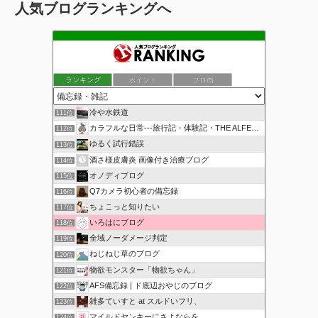
人気ブログランキングへ
ランキング
ポイント
ブロ画
冷や水鉄道
111位
カラフルな日常---旅行記・体験記・THE ALFEE---
112位
ゆるく試行錯誤
113位
酒さ様皮膚炎 画像付き治療ブログ
114位
オノディブログ
115位
Q7カメラ初心者の備忘録
116位
ちょこっと知りたい
117位
いろはにブログ
118位
全域ノーダメージ判定
119位
ねじねじ草のブログ
120位
物欲モンスター「物欲ちゃん」
121位
AFS備忘録 | ド底辺おやじのブログ
122位
雑多ていすと at スルドいフリ、
123位
マイルドヤンキーにさよならを
124位