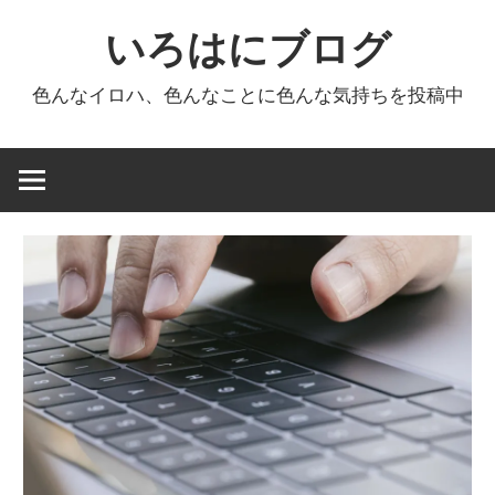
コ
いろはにブログ
ン
テ
色んなイロハ、色んなことに色んな気持ちを投稿中
ン
ツ
へ
ス
キ
ッ
プ