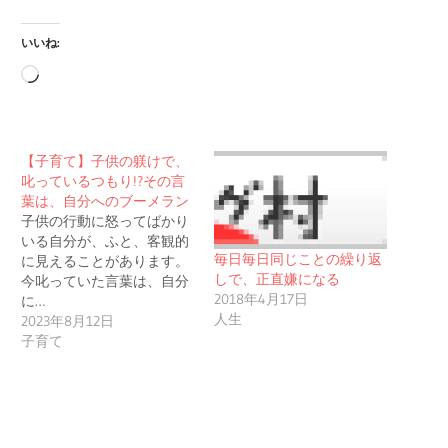
いいね:
読
み
込
【子育て】子供の躾けで、
み
叱っているつもり!?その言
中…
葉は、自分へのブーメラン
子供の行動に怒ってばかり
いる自分が、ふと、客観的
毎日毎日同じことの繰り返
に見えることがあります。
しで、正直嫌になる
今叱っていた言葉は、自分
2018年4月17日
に…
人生
2023年8月12日
子育て