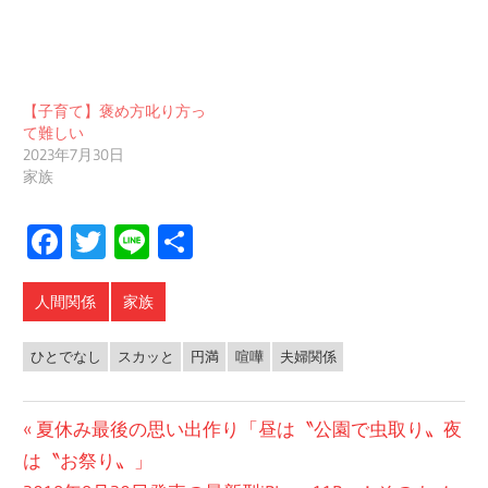
【子育て】褒め方叱り方っ
て難しい
2023年7月30日
家族
Facebook
Twitter
Line
共
有
人間関係
家族
ひとでなし
スカッと
円満
喧嘩
夫婦関係
投
前
夏休み最後の思い出作り「昼は〝公園で虫取り〟夜
の
は〝お祭り〟」
稿