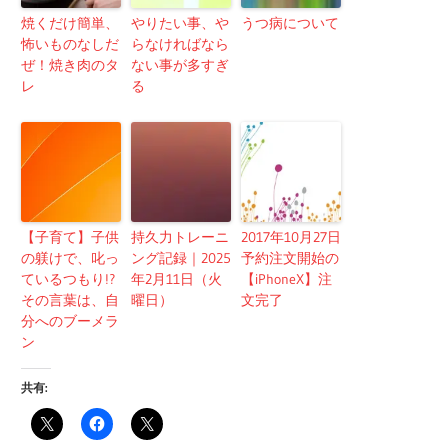
焼くだけ簡単、
やりたい事、や
うつ病について
怖いものなしだ
らなければなら
ぜ！焼き肉のタ
ない事が多すぎ
レ
る
【子育て】子供
持久力トレーニ
2017年10月27日
の躾けで、叱っ
ング記録｜2025
予約注文開始の
ているつもり!?
年2月11日（火
【iPhoneX】注
その言葉は、自
曜日）
文完了
分へのブーメラ
ン
共有: