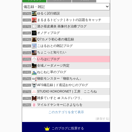
ゆるく試行錯誤
115位
まるまるトピック | ネットの話題をキャッチ
116位
酒さ様皮膚炎 画像付き治療ブログ
117位
オノディブログ
118位
Q7カメラ初心者の備忘録
119位
こはるおとの雑記ブログ
120位
ちょこっと知りたい
121位
いろはにブログ
122位
全域ノーダメージ判定
123位
ねじねじ草のブログ
124位
物欲モンスター「物欲ちゃん」
125位
AFS備忘録 | ド底辺おやじのブログ
126位
STUDIO KOKORONET | 工房 こころね
127位
雑多ていすと at スルドいフリ、
128位
マイルドヤンキーにさよならを
129位
このカテゴリを全て表示
参加する
このブログに投票する