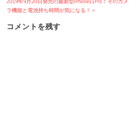
次
投
2019年9月20日発売の最新型iPhone11Pro！そのカメ
ナ
の
稿:
ラ機能と電池持ち時間が気になる！
ビ
投
コメントを残す
稿:
ゲ
ー
シ
ョ
ン