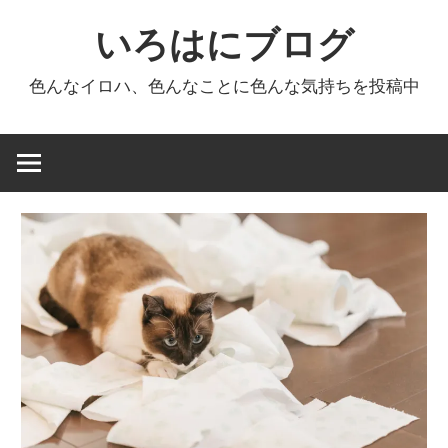
コ
いろはにブログ
ン
テ
色んなイロハ、色んなことに色んな気持ちを投稿中
ン
ツ
へ
ス
キ
ッ
プ